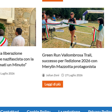
la liberazione
Green Run Vallombrosa Trail,
e nazifascista con la
successo per l’edizione 2026 con
mati un Minuto”
Merylin Mazzotta protagonista
 Luglio 2026
Julian Zeni
27 Luglio 2026
Leggi di più
Contattaci
Cookie Policy
La redazione
Privacy Policy