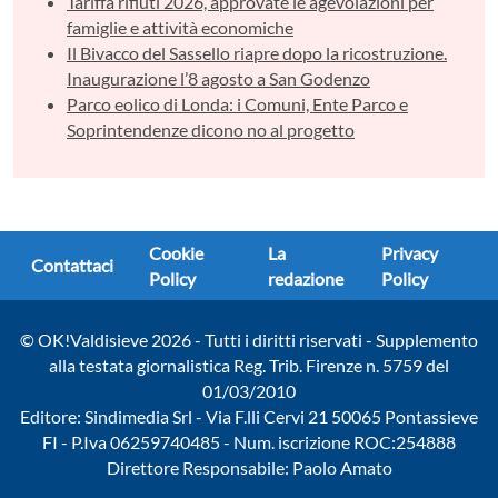
Tariffa rifiuti 2026, approvate le agevolazioni per
famiglie e attività economiche
Il Bivacco del Sassello riapre dopo la ricostruzione.
Inaugurazione l’8 agosto a San Godenzo
Parco eolico di Londa: i Comuni, Ente Parco e
Soprintendenze dicono no al progetto
Cookie
La
Privacy
Contattaci
Policy
redazione
Policy
© OK!Valdisieve 2026 - Tutti i diritti riservati - Supplemento
alla testata giornalistica Reg. Trib. Firenze n. 5759 del
01/03/2010
Editore: Sindimedia Srl - Via F.lli Cervi 21 50065 Pontassieve
FI - P.Iva 06259740485 - Num. iscrizione ROC:254888
Direttore Responsabile: Paolo Amato