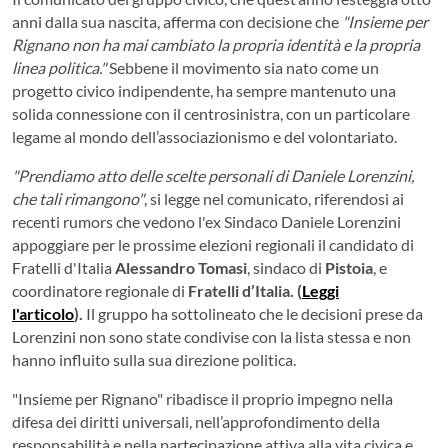
anni dalla sua nascita, afferma con decisione che
"Insieme per
Rignano non ha mai cambiato la propria identità e la propria
linea politica."
Sebbene il movimento sia nato come un
progetto civico indipendente, ha sempre mantenuto una
solida connessione con il centrosinistra, con un particolare
legame al mondo dell’associazionismo e del volontariato.
"Prendiamo atto delle scelte personali di Daniele Lorenzini,
che tali rimangono"
, si legge nel comunicato, riferendosi ai
recenti rumors che vedono l'ex Sindaco Daniele Lorenzini
appoggiare per le prossime elezioni regionali il candidato di
Fratelli d'Italia
Alessandro Tomasi
, sindaco di
Pistoia
, e
coordinatore regionale di
Fratelli d’Italia. (
Leggi
l'articolo
).
Il gruppo ha sottolineato che le decisioni prese da
Lorenzini non sono state condivise con la lista stessa e non
hanno influito sulla sua direzione politica.
"Insieme per Rignano" ribadisce il proprio impegno nella
difesa dei diritti universali, nell’approfondimento della
responsabilità e nella partecipazione attiva alla vita civica e