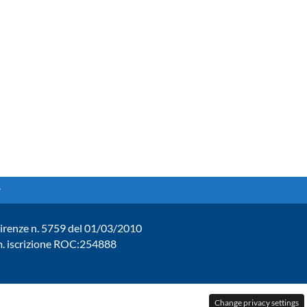
. Firenze n. 5759 del 01/03/2010
um. iscrizione ROC:254888
Change privacy settings