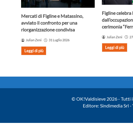
Figline celebra 
Mercati di Figline e Matassino,
dall’occupazion
avviato il confronto per una
cerimonia “Fer
riorganizzazione condivisa
Julian Zeni
27
Julian Zeni
31 Luglio 2026
Leggi di più
Leggi di più
© OK!Valdisieve 2026 - Tutti i 
Editore: Sindimedia Srl 