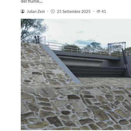
del fiume,...
Julian Zeni
-
25 Settembre 2025
-
41