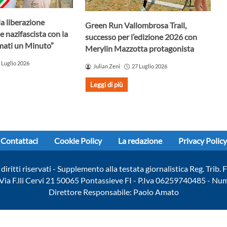
la liberazione
Green Run Vallombrosa Trail,
e nazifascista con la
successo per l’edizione 2026 con
mati un Minuto”
Merylin Mazzotta protagonista
 Luglio 2026
Julian Zeni
27 Luglio 2026
Leggi di più
Contattaci
Cookie Policy
La redazione
Privacy Policy
diritti riservati - Supplemento alla testata giornalistica Reg. Trib
- Via F.lli Cervi 21 50065 Pontassieve FI - P.Iva 06259740485 - N
Direttore Responsabile: Paolo Amato