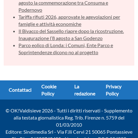
agosto la commemorazione tra Consuma e
Podernovo
Tariffa rifiuti 2026, approvate le agevolazioni per
famiglie e attività economiche
Il Bivacco del Sassello riapre dopo la ricostruzione.
Inaugurazione l’8 agosto a San Godenzo
Parco eolico di Londa: i Comuni, Ente Parco e
Soprintendenze dicono no al progetto
Cookie
La
Privacy
Contattaci
Policy
redazione
Policy
© OK!Valdisieve 2026 - Tutti i diritti riservati - Supplemento
alla testata giornalistica Reg. Trib. Firenze n. 5759 del
01/03/2010
Editore: Sindimedia Srl - Via F.lli Cervi 21 50065 Pontassieve