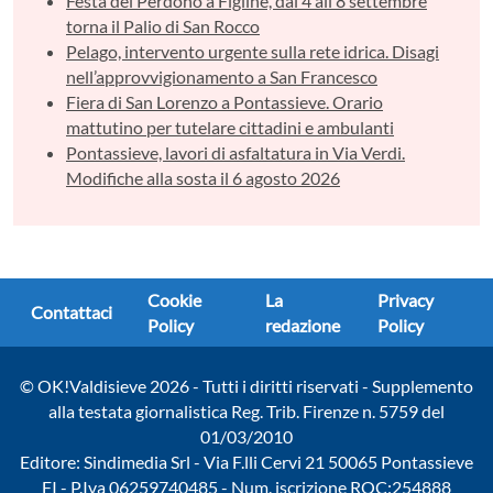
Festa del Perdono a Figline, dal 4 all’8 settembre
torna il Palio di San Rocco
Pelago, intervento urgente sulla rete idrica. Disagi
nell’approvvigionamento a San Francesco
Fiera di San Lorenzo a Pontassieve. Orario
mattutino per tutelare cittadini e ambulanti
Pontassieve, lavori di asfaltatura in Via Verdi.
Modifiche alla sosta il 6 agosto 2026
Cookie
La
Privacy
Contattaci
Policy
redazione
Policy
© OK!Valdisieve 2026 - Tutti i diritti riservati - Supplemento
alla testata giornalistica Reg. Trib. Firenze n. 5759 del
01/03/2010
Editore: Sindimedia Srl - Via F.lli Cervi 21 50065 Pontassieve
FI - P.Iva 06259740485 - Num. iscrizione ROC:254888