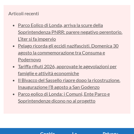
Articoli recenti
Parco Eolico di Londa, arriva la scure della
Soprintendenza PNRR: parere negativo perentorio.
L’iter si fa impervio
Pelago ricorda gli eccidi nazifascisti. Domenica 30
agosto la commemorazione tra Consuma e
Podernovo
Tariffa rifiuti 2026, approvate le agevolazioni per
famiglie e attività economiche
Il Bivacco del Sassello riapre dopo la ricostruzione.
Inaugurazione l’8 agosto a San Godenzo
Parco eolico di Londa: i Comuni, Ente Parco e
Soprintendenze dicono no al progetto
Cookie
La
Privacy