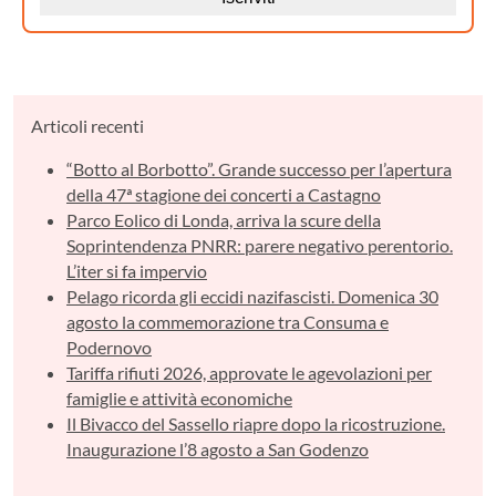
Articoli recenti
“Botto al Borbotto”. Grande successo per l’apertura
della 47ª stagione dei concerti a Castagno
Parco Eolico di Londa, arriva la scure della
Soprintendenza PNRR: parere negativo perentorio.
L’iter si fa impervio
Pelago ricorda gli eccidi nazifascisti. Domenica 30
agosto la commemorazione tra Consuma e
Podernovo
Tariffa rifiuti 2026, approvate le agevolazioni per
famiglie e attività economiche
Il Bivacco del Sassello riapre dopo la ricostruzione.
Inaugurazione l’8 agosto a San Godenzo