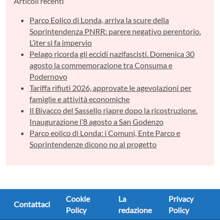
Articoli recenti
Parco Eolico di Londa, arriva la scure della
Soprintendenza PNRR: parere negativo perentorio.
L’iter si fa impervio
Pelago ricorda gli eccidi nazifascisti. Domenica 30
agosto la commemorazione tra Consuma e
Podernovo
Tariffa rifiuti 2026, approvate le agevolazioni per
famiglie e attività economiche
Il Bivacco del Sassello riapre dopo la ricostruzione.
Inaugurazione l’8 agosto a San Godenzo
Parco eolico di Londa: i Comuni, Ente Parco e
Soprintendenze dicono no al progetto
Cookie
La
Privacy
Contattaci
Policy
redazione
Policy