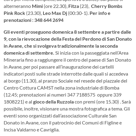
alterneranno
Mimi
(ore 22.30),
Fitza
(23),
Cherry Bombs
Pink Rock
(23.30),
Leo Max Dj
(00:30-1).
Per info e
prenotazioni : 348 644 2694
Gli eventi proseguono domenica 8 settembre a partire dalle
9, con la rievocazione della Festa del Perdono di San Donato
in Avane, che si svolgeva tradizionalmente la seconda
domenica di settembre.
Si inizia con la passeggiata nell’Area
Mineraria fino a raggiungere il centro del paese di San Donato
in Avane, per poi passare all’inaugurazione dei cartelli
indicatori posti sulle strade interrotte dalle quali si accedeva
al borgo (11.30), al pranzo Sociale nel resede del piazzale del
Centro Cottura CAMST nella zona industriale di Bomba
(12.45; prenotazioni ai numeri 347 7188575 oppure 339
1808221) e al
gioco della Ruzzola
con premi (ore 15.30) . Sarà
possibile, inoltre, visionare una mostra fotografica a tema. Gli
eventi sono organizzati dall’associazione Culturale San
Donato in Avane, con il patrocinio dei Comuni di Figline e
Incisa Valdarno e Cavriglia.