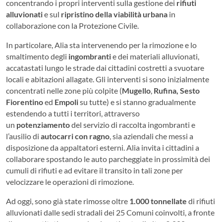
concentrando i propri interventi sulla gestione dei
rifiuti
alluvionati
e sul
ripristino della viabilità urbana
in
collaborazione con la Protezione Civile.
In particolare, Alia sta intervenendo per la rimozione e lo
smaltimento degli
ingombranti
e dei materiali alluvionati,
accatastati lungo le strade dai cittadini costretti a svuotare
locali e abitazioni allagate. Gli interventi si sono inizialmente
concentrati nelle zone più colpite (
Mugello
,
Rufina, Sesto
Fiorentino
ed
Empoli
su tutte) e si stanno gradualmente
estendendo a tutti i territori, attraverso
un
potenziamento
del servizio di raccolta ingombranti e
l’ausilio di
autocarri con ragno
, sia aziendali che messi a
disposizione da appaltatori esterni. Alia invita i cittadini a
collaborare spostando le auto parcheggiate in prossimità dei
cumuli di rifiuti e ad evitare il transito in tali zone per
velocizzare le operazioni di rimozione.
Ad oggi, sono già state rimosse oltre
1.000 tonnellate
di rifiuti
alluvionati dalle sedi stradali dei 25 Comuni coinvolti, a fronte