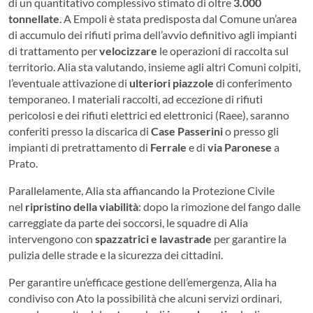
di un quantitativo complessivo stimato di oltre
3.000
tonnellate
. A Empoli è stata predisposta dal Comune un’area
di accumulo dei rifiuti prima dell’avvio definitivo agli impianti
di trattamento per
velocizzare
le operazioni di raccolta sul
territorio. Alia sta valutando, insieme agli altri Comuni colpiti,
l’eventuale attivazione di
ulteriori piazzole
di conferimento
temporaneo. I materiali raccolti, ad eccezione di rifiuti
pericolosi e dei rifiuti elettrici ed elettronici (Raee), saranno
conferiti presso la discarica di
Case Passerini
o presso gli
impianti di pretrattamento di
Ferrale
e di
via Paronese
a
Prato.
Parallelamente, Alia sta affiancando la Protezione Civile
nel
ripristino della viabilità
: dopo la rimozione del fango dalle
carreggiate da parte dei soccorsi, le squadre di Alia
intervengono con
spazzatrici e lavastrade
per garantire la
pulizia delle strade e la sicurezza dei cittadini.
Per garantire un’efficace gestione dell’emergenza, Alia ha
condiviso con Ato la possibilità che alcuni servizi ordinari,