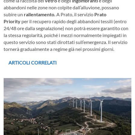
come la raccolta del
vetro
e degli
ingombranti
e degli
abbandoni nelle zone non colpite dall’alluvione, possano
subire un
rallentamento.
A Prato, il servizio
Prato
Priority
per il recupero rapido degli abbandoni tessili (entro
24/48 ore dalla segnalazione) non potrà essere garantito con
la stessa regolarità, poiché i mezzi normalmente impiegati in
questo servizio sono stati dirottati sull’emergenza. Il servizio
tornerà gradualmente a regime già nei prossimi giorni.
ARTICOLI CORRELATI