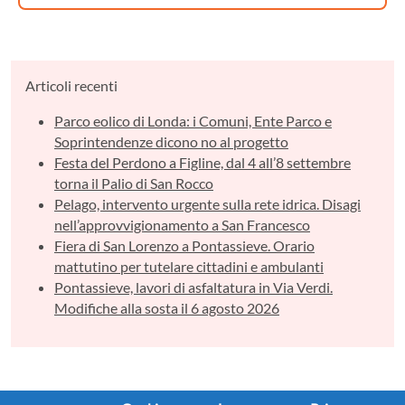
Articoli recenti
Parco eolico di Londa: i Comuni, Ente Parco e
Soprintendenze dicono no al progetto
Festa del Perdono a Figline, dal 4 all’8 settembre
torna il Palio di San Rocco
Pelago, intervento urgente sulla rete idrica. Disagi
nell’approvvigionamento a San Francesco
Fiera di San Lorenzo a Pontassieve. Orario
mattutino per tutelare cittadini e ambulanti
Pontassieve, lavori di asfaltatura in Via Verdi.
Modifiche alla sosta il 6 agosto 2026