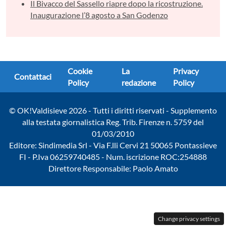
Il Bivacco del Sassello riapre dopo la ricostruzione.
Inaugurazione l’8 agosto a San Godenzo
Cookie
La
Privacy
Contattaci
Policy
redazione
Policy
© OK!Valdisieve 2026 - Tutti i diritti riservati - Supplemento
alla testata giornalistica Reg. Trib. Firenze n. 5759 del
01/03/2010
Editore: Sindimedia Srl - Via F.lli Cervi 21 50065 Pontassieve
FI - P.Iva 06259740485 - Num. iscrizione ROC:254888
Direttore Responsabile: Paolo Amato
Change privacy settings