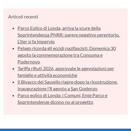
Articoli recenti
Parco Eolico di Londa, arriva la scure della
Soprintendenza PNRR: parere negativo perentorio.
L’iter si fa impervio
Pelago ricorda gli eccidi nazifascisti. Domenica 30
agosto la commemorazione tra Consuma e
Podernovo
Tariffa rifiuti 2026, approvate le agevolazioni per
famiglie e attività economiche
Il Bivacco del Sassello riapre dopo la ricostruzione.
Inaugurazione l’8 agosto a San Godenzo
Parco eolico di Londa: i Comuni, Ente Parco e
Soprintendenze dicono no al progetto