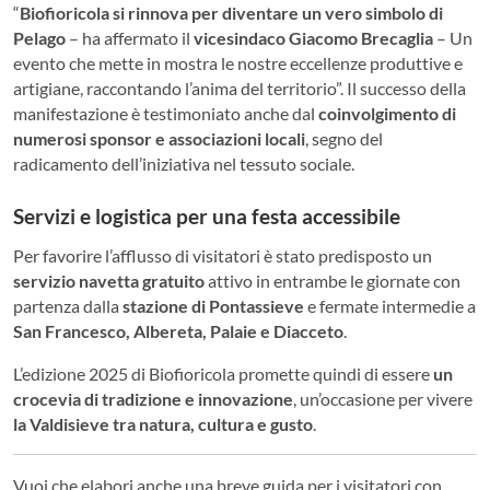
“
Biofioricola si rinnova per diventare un vero simbolo di
Pelago
– ha affermato il
vicesindaco Giacomo Brecaglia
– Un
evento che mette in mostra le nostre eccellenze produttive e
artigiane, raccontando l’anima del territorio”. Il successo della
manifestazione è testimoniato anche dal
coinvolgimento di
numerosi sponsor e associazioni locali
, segno del
radicamento dell’iniziativa nel tessuto sociale.
Servizi e logistica per una festa accessibile
Per favorire l’afflusso di visitatori è stato predisposto un
servizio navetta gratuito
attivo in entrambe le giornate con
partenza dalla
stazione di Pontassieve
e fermate intermedie a
San Francesco, Albereta, Palaie e Diacceto
.
L’edizione 2025 di Biofioricola promette quindi di essere
un
crocevia di tradizione e innovazione
, un’occasione per vivere
la Valdisieve tra natura, cultura e gusto
.
Vuoi che elabori anche una breve guida per i visitatori con