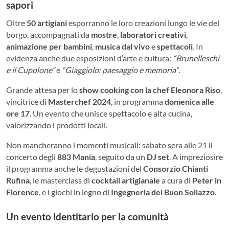
sapori
Oltre
50 artigiani
esporranno le loro creazioni lungo le vie del
borgo, accompagnati da
mostre
,
laboratori creativi
,
animazione per bambini
,
musica dal vivo
e
spettacoli
. In
evidenza anche due esposizioni d’arte e cultura:
“Brunelleschi
e il Cupolone”
e
“Giaggiolo: paesaggio e memoria”
.
Grande attesa per lo
show cooking con la chef Eleonora Riso
,
vincitrice di
Masterchef 2024
, in programma
domenica alle
ore 17
. Un evento che unisce spettacolo e alta cucina,
valorizzando i prodotti locali.
Non mancheranno i momenti musicali: sabato sera alle 21 il
concerto degli
883 Mania
, seguito da un
DJ set
. A impreziosire
il programma anche le degustazioni del
Consorzio Chianti
Rufina
, le masterclass di
cocktail artigianale
a cura di
Peter in
Florence
, e i giochi in legno di
Ingegneria del Buon Sollazzo
.
Un evento identitario per la comunità