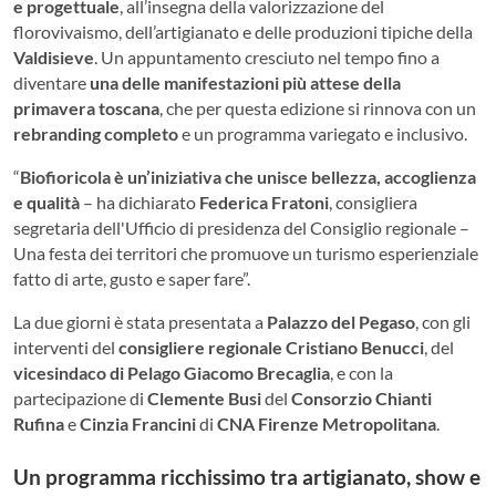
e progettuale
, all’insegna della valorizzazione del
florovivaismo, dell’artigianato e delle produzioni tipiche della
Valdisieve
. Un appuntamento cresciuto nel tempo fino a
diventare
una delle manifestazioni più attese della
primavera toscana
, che per questa edizione si rinnova con un
rebranding completo
e un programma variegato e inclusivo.
“
Biofioricola è un’iniziativa che unisce bellezza, accoglienza
e qualità
– ha dichiarato
Federica Fratoni
, consigliera
segretaria dell'Ufficio di presidenza del Consiglio regionale –
Una festa dei territori che promuove un turismo esperienziale
fatto di arte, gusto e saper fare”.
La due giorni è stata presentata a
Palazzo del Pegaso
, con gli
interventi del
consigliere regionale Cristiano Benucci
, del
vicesindaco di Pelago Giacomo Brecaglia
, e con la
partecipazione di
Clemente Busi
del
Consorzio Chianti
Rufina
e
Cinzia Francini
di
CNA Firenze Metropolitana
.
Un programma ricchissimo tra artigianato, show e