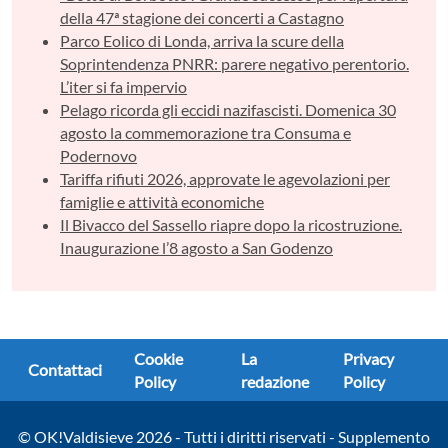
della 47ª stagione dei concerti a Castagno
Parco Eolico di Londa, arriva la scure della
Soprintendenza PNRR: parere negativo perentorio.
L’iter si fa impervio
Pelago ricorda gli eccidi nazifascisti. Domenica 30
agosto la commemorazione tra Consuma e
Podernovo
Tariffa rifiuti 2026, approvate le agevolazioni per
famiglie e attività economiche
Il Bivacco del Sassello riapre dopo la ricostruzione.
Inaugurazione l’8 agosto a San Godenzo
Cookie
La
Privacy
Contattaci
Policy
redazione
Policy
© OK!Valdisieve 2026 - Tutti i diritti riservati - Supplemento