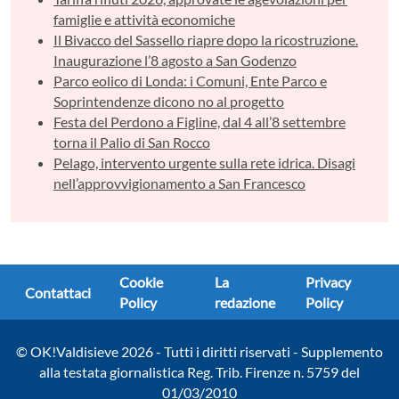
famiglie e attività economiche
Il Bivacco del Sassello riapre dopo la ricostruzione.
Inaugurazione l’8 agosto a San Godenzo
Parco eolico di Londa: i Comuni, Ente Parco e
Soprintendenze dicono no al progetto
Festa del Perdono a Figline, dal 4 all’8 settembre
torna il Palio di San Rocco
Pelago, intervento urgente sulla rete idrica. Disagi
nell’approvvigionamento a San Francesco
Cookie
La
Privacy
Contattaci
Policy
redazione
Policy
© OK!Valdisieve 2026 - Tutti i diritti riservati - Supplemento
alla testata giornalistica Reg. Trib. Firenze n. 5759 del
01/03/2010