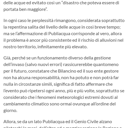
delle acque ed evitato così un “disastro che poteva essere di
portata ben maggiore”.
In ogni caso le perplessità rimangono, considerata soprattutto
la repentina salita del livello delle acque in così breve tempo;
ma se l’affermazione di Publiacqua corrisponde al vero, allora
il problema è ancor più consistente ed il rischio di alluvioni nel
nostro territorio, infinitamente più elevato.
Già, perché se un funzionamento diverso della gestione
dell’invaso (salvo nuovi errori) rassicurerebbe quantomeno
per il futuro, constatare che Bilancino ed il suo ente gestore
non ha alcuna responsabilità, non ha potuto e non potrà far
nulla in circostanze simili, significa di fatto affermare che
l’evento può ripetersi ogni anno, più e più volte, soprattutto se
considerato che i fenomeni meteorologici estremi dovuti al
cambiamento climatico sono ormai ovunque all’ordine del
giorno.
Allora, se da un lato Publiacqua ed il Genio Civile alzano
pilateschi le mani, dall’altro ed a maggior ragione la Regione e