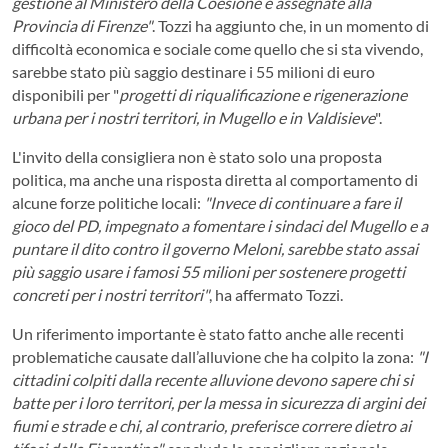
gestione al Ministero della Coesione e assegnate alla
Provincia di Firenze"
. Tozzi ha aggiunto che, in un momento di
difficoltà economica e sociale come quello che si sta vivendo,
sarebbe stato più saggio destinare i 55 milioni di euro
disponibili per "
progetti di riqualificazione e rigenerazione
urbana per i nostri territori, in Mugello e in Valdisieve
".
L'invito della consigliera non è stato solo una proposta
politica, ma anche una risposta diretta al comportamento di
alcune forze politiche locali:
"Invece di continuare a fare il
gioco del PD, impegnato a fomentare i sindaci del Mugello e a
puntare il dito contro il governo Meloni, sarebbe stato assai
più saggio usare i famosi 55 milioni per sostenere progetti
concreti per i nostri territori"
, ha affermato Tozzi.
Un riferimento importante è stato fatto anche alle recenti
problematiche causate dall’alluvione che ha colpito la zona:
"I
cittadini colpiti dalla recente alluvione devono sapere chi si
batte per i loro territori, per la messa in sicurezza di argini dei
fiumi e strade e chi, al contrario, preferisce correre dietro ai