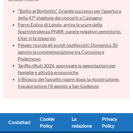
“Botto al Borbotto”. Grande successo per l’apertura
della 47ª stagione dei concerti a Castagno
Parco Eolico di Londa, arriva la scure della
Soprintendenza PNRR: parere negativo perentorio.
L’iter si fa impervio
Pelago ricorda gli eccidi nazifascisti. Domenica 30
agosto la commemorazione tra Consuma e
Podernovo
Tariffa rifiuti 2026, approvate le agevolazioni per
famiglie e attività economiche
Il Bivacco del Sassello riapre dopo la ricostruzione.
Inaugurazione l’8 agosto a San Godenzo
Cookie
La
Privacy
Contattaci
Policy
redazione
Policy