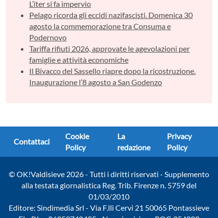
L’iter si fa impervio
Pelago ricorda gli eccidi nazifascisti. Domenica 30
agosto la commemorazione tra Consuma e
Podernovo
Tariffa rifiuti 2026, approvate le agevolazioni per
famiglie e attività economiche
Il Bivacco del Sassello riapre dopo la ricostruzione.
Inaugurazione l’8 agosto a San Godenzo
Cookie
La
Privacy
Contattaci
Policy
redazione
Policy
© OK!Valdisieve 2026 - Tutti i diritti riservati - Supplemento
alla testata giornalistica Reg. Trib. Firenze n. 5759 del
01/03/2010
Editore: Sindimedia Srl - Via F.lli Cervi 21 50065 Pontassieve